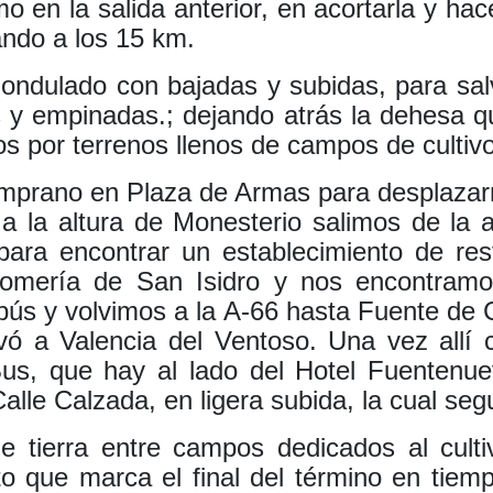
mo en la salida anterior, en acortarla y ha
ando a los 15 km.
 ondulado con bajadas y subidas, para sal
 y empinadas.; dejando atrás la dehesa
os por terrenos llenos de campos de cultivo
prano en Plaza de Armas para desplazarn
 a la altura de Monesterio salimos de la
para encontrar un establecimiento de re
omería de San Isidro y nos encontramo
bús y volvimos a la A-66 hasta Fuente de 
vó a Valencia del Ventoso. Una vez all
us, que hay al lado del Hotel Fuentenue
alle Calzada, en ligera subida, la cual se
 tierra entre campos dedicados al cultiv
o que marca el final del término en tie