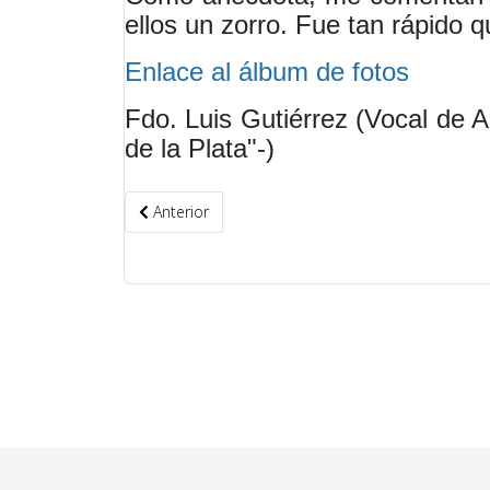
ellos un zorro. Fue tan rápido q
Enlace al álbum de fotos
Fdo. Luis Gutiérrez (Vocal de 
de la Plata"-)
Artículo anterior: Adiós a Tomás de Manjarín, un
Anterior