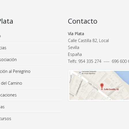
Plata
Contacto
Vía Plata
o
Calle Castilla 82, Local
Sevilla
cias
España
sociación
Telfs: 954 335 274 ---- 696 600
ión al Peregrino
 del Camino
icaciones
das
ursos