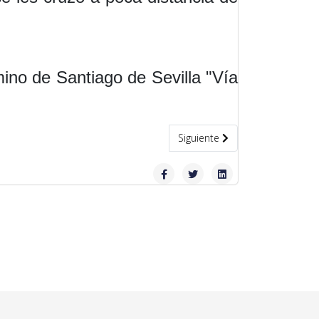
ino de Santiago de Sevilla "Vía
Artículo siguiente: Charla-conf
Siguiente