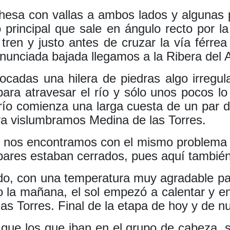
hesa con vallas a ambos lados y algunas
 principal que sale en ángulo recto por l
 tren y justo antes de cruzar la vía férre
unciada bajada llegamos a la Ribera del A
ocadas una hilera de piedras algo irregul
ra atravesar el río y sólo unos pocos lo 
 río comienza una larga cuesta de un par
ya vislumbramos Medina de las Torres.
res nos encontramos con el mismo problema
ares estaban cerrados, pues aquí también 
do, con una temperatura muy agradable pa
a mañana, el sol empezó a calentar y en e
 las Torres. Final de la etapa de hoy y de 
e los que iban en el grupo de cabeza, se