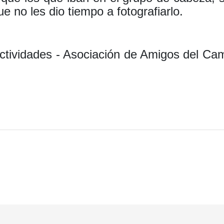
ue no les dio tiempo a fotografiarlo.
Actividades - Asociación de Amigos del Cam
 grande del Camino de Santiago