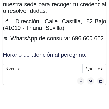
nuestra sede para recoger tu credencial
o resolver dudas.
📍 Dirección: Calle Castilla, 82-Bajo
(41010 - Triana, Sevilla).
💬 WhatsApp de consulta: 696 600 602.
Horario de atención al peregrino.
Artículo anterior: "Carta abierta de la Federación de Asociacion
Artículo sigui
Anterior
Siguiente