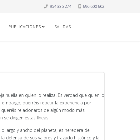
954 335 274
696 600 602
PUBLICACIONES
SALIDAS
 huella en quien lo realiza. Es verdad que quien lo
 embargo, querréis repetir la experiencia por
, queréis relacionaros de algún modo más
 se dirigen estas líneas.
o largo y ancho del planeta, es heredera del
 defensa de sus valores y trazado histórico y la