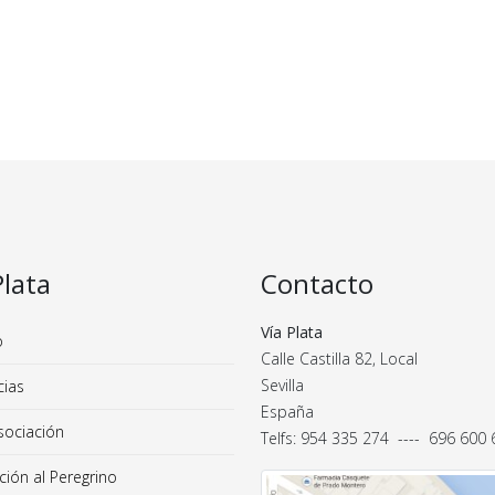
Plata
Contacto
Vía Plata
o
Calle Castilla 82, Local
Sevilla
cias
España
sociación
Telfs: 954 335 274 ---- 696 600
ión al Peregrino